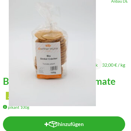
, Herkunft:
Anbau DE
Über uns
3,20 €
/ Stück
32,00 €
/ kg
Bio Dinkel-Cräcker Tomate
pikant 100g
hinzufügen
Produkt zum Warenkorb hinzufü