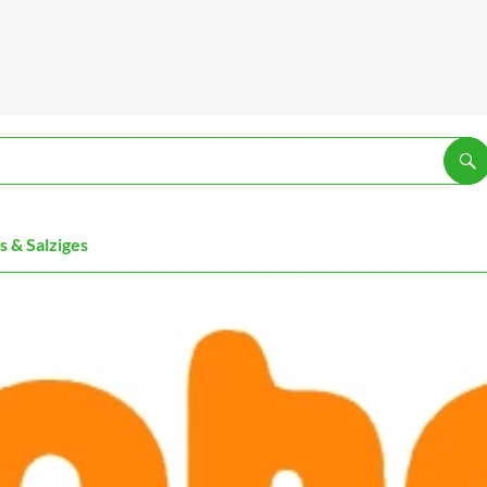
Su
 & Salziges