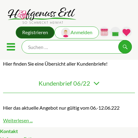
Warenk
Registrieren
Anmelden
Link
Mobiles Menu öffnen oder sch
Suche
Hier finden Sie eine Übersicht aller Kundenbriefe!
Frischeboxen
Kundenbrief 06/22
Frischeprodukte
Vorratskammer
Hier das aktuelle Angebot nur gültig vom 06.-12.06.222
Süßes & Salziges
Weiterlesen ...
Kontakt
So geht’s